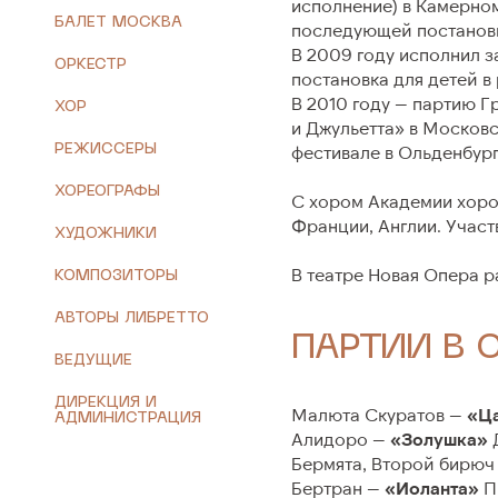
исполнение) в Камерно
БАЛЕТ МОСКВА
последую­щей постанов
Крещенский фестиваль в Новой
О театре
В 2009 году исполнил з
Опере – 2026
ОРКЕСТР
постановка для детей в
Евгений К
В 2010 году — партию 
ХОР
и Джульетта» в Москов
История
РЕЖИССЕРЫ
фестивале в Ольденбург
Сотрудни
ХОРЕОГРАФЫ
С хором Академии хоро
Техничес
Франции, Англии. Участ
ХУДОЖНИКИ
Документ
В театре Новая Опера ра
КОМПОЗИТОРЫ
АВТОРЫ ЛИБРЕТТО
ПАРТИИ В 
ВЕДУЩИЕ
ДИРЕКЦИЯ И
Малюта Скуратов —
«Ца
АДМИНИСТРАЦИЯ
Алидоро —
«Золушка»
Д
Бермята, Второй бирюч
Бертран —
«Иоланта»
П