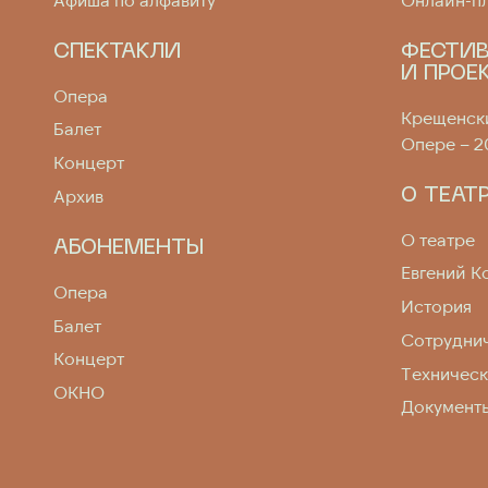
СПЕКТАКЛИ
ФЕСТИ
И ПРОЕ
Опера
Крещенски
Балет
Опере – 2
Концерт
О ТЕАТ
Архив
О театре
АБОНЕМЕНТЫ
Евгений К
Опера
История
Балет
Сотрудни
Концерт
Техничес
ОКНО
Документ