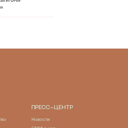
ЯЗЬ ИГОРЬ»
ЛА
ПРЕСС-ЦЕНТР
тво
Новости
СМИ о нас