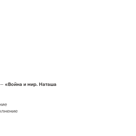
я
 —
«Война и мир. Наташа
ние
олнение