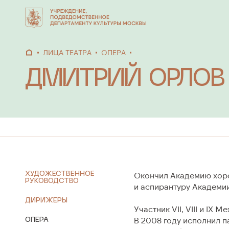
ЛИЦА ТЕАТРА
ОПЕРА
ДМИТРИЙ ОРЛОВ
АФИША
СПЕКТА
Афиша по дате
Опера
Афиша по алфавиту
Балет
Концерт
Архив
ХУДОЖЕСТВЕННОЕ
Окончил Академию хоров
РУКОВОДСТВО
и аспирантуру Академии
ДИРИЖЕРЫ
ФЕСТИВАЛИ
Участник VII, VIII и IX
И ПРОЕКТЫ
О ТЕАТ
ОПЕРА
В 2008 году исполнил п