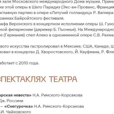
м зале Московского международного Дома музыки. Прини
ке этой оперы в Шато Парадиз (Экс-ан-Прованс, Франция
Художественное руководс
аглавную партию в опере «Летучий голландец» Р. Вагнера
 рамках Байройтского фестиваля.
олобов
Дирижеры
Графа Веронского в концертном исполнении оперы Ш. Гун
ской филармонии (дирижер Б. Пьоннье). На Международн
Опера
е (Германия) спел Алеко в одноименной опере С.В. Рахма
чество
Балет Москва
вого искусства гастролировал в Мексике, США, Канаде, 
кие параметры
Оркестр
вовал в концертах Д. Хворостовского, Й. Кауфмана, Р. Фле
ы
Хор
ботает с 2010 года.
Режиссеры
СПЕКТАКЛЯХ ТЕАТРА
Хореографы
Художники
рская невеста»
Н.А. Римского-Корсакова
ж. Россини
Композиторы
 —
«Снегурочка»
Н.А. Римского-Корсакова
.И. Чайковского