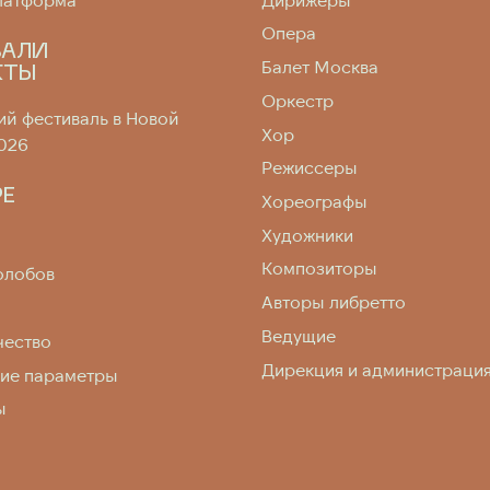
Опера
ВАЛИ
Балет Москва
КТЫ
Оркестр
й фестиваль в Новой
Хор
026
Режиссеры
РЕ
Хореографы
Художники
Композиторы
олобов
Авторы либретто
Ведущие
чество
Дирекция и администраци
кие параметры
ы