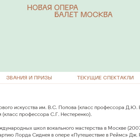
КЛИ
АБОНЕМЕНТЫ
Опера
Балет
З
В
А
Н
И
Я
И
П
Р
И
З
Ы
Т
Е
К
У
Щ
И
Е
С
П
Е
К
Т
А
К
Л
И
З
В
А
Н
И
Я
И
П
Р
И
З
Ы
Т
Е
К
У
Щ
И
Е
С
П
Е
К
Т
А
К
Л
И
Концерт
ОКНО
ого искусства им. В.С. Попова (класс профессора Д.Ю. 
 (класс профессора С.Г. Нестеренко).
 Международных школ вокального мастерства в Москве (200
РЕ
ЛИЦА ТЕАТРА
артию Лорда Сиднея в опере «Путешествие в Реймс» Дж. 