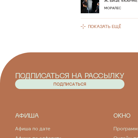
Ж. БИЗЕ «КАРМ
МОРАЛЕС
ПОКАЗАТЬ ЕЩЁ
ПОДПИСАТЬСЯ НА РАССЫЛКУ
П
О
Д
П
И
С
А
Т
Ь
С
Я
П
О
Д
П
И
С
А
Т
Ь
С
Я
АФИША
ОКНО
Афиша по дате
Програм
Афиша по алфавиту
Онлайн-п