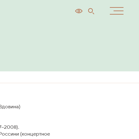
ОКНО
Программы
Онлайн-платформа
Вдовина)
7–2008).
ПРЕСС-ЦЕНТР
Россини (концертное