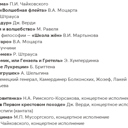
Авторы либретто
ама»
П.И. Чайковского
«Волшебная флейта»
В.А. Моцарта
Ведущие
 Штрауса
адур»
Дж. Верди
Дирекция и администраци
я и волшебство»
М. Равеля
ь философии —
«Школа жён»
В.И. Мартынова
гаро»
В.А. Моцарта
Пуччини
ТЫ
омея»
Р. Штрауса
ик, или Гензель и Гретель»
Э. Хумпердинка
е Лукреции»
Б. Бриттена
 подразделений
игрушек»
А. Шелыгина
немецкий генерал, Камердинер Болконских, Жозеф, Лакей
ьева
овитянка»
Н.А. Римского-Корсакова, концертное исполне
 Первом крестовом походе»
Дж. Верди, концертное исп
спиги (кантата)
щина»
М.П. Мусоргского, концертное исполнение
 Чайковского, концертное исполнение