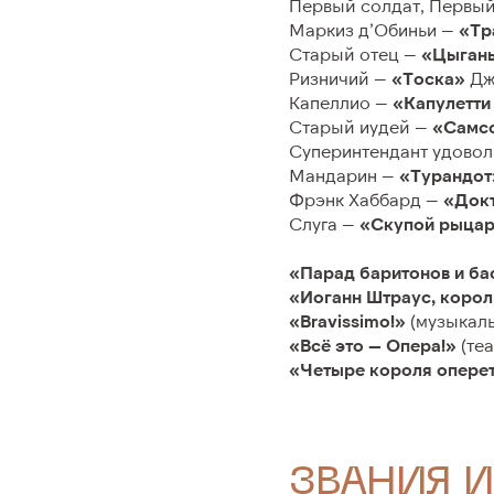
Первый солдат, Первый
Маркиз д’Обиньи —
«Тр
Старый отец —
«Цыган
Ризничий —
«Тоска»
Дж.
Капеллио —
«Капулетти
Старый иудей —
«Самсо
Суперинтендант удовол
Мандарин —
«Турандот
Фрэнк Хаббард —
«Докт
Слуга —
«Скупой рыцар
«Парад баритонов и ба
«Иоганн Штраус, корол
«Bravissimo!»
(музыкаль
«Всё это — Опера!»
(те
«Четыре короля опере
ЗВАНИЯ И