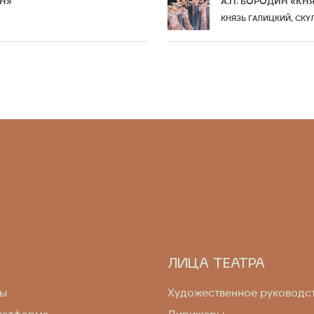
ЕН»
А.П. БОРОДИН «КН
КНЯЗЬ ГАЛИЦКИЙ, СКУ
ЛИЦА ТЕАТРА
мы
Художественное руководс
латформа
Дирижеры