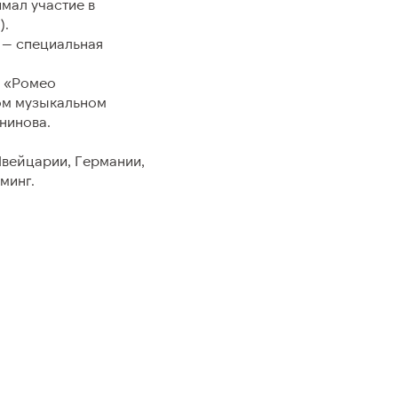
мал участие в
).
тво
Новости
 — специальная
СМИ о нас
о «Ромео
ом музыкальном
Фото для прессы
нинова.
Пресс-релизы
Швейцарии, Германии,
минг.