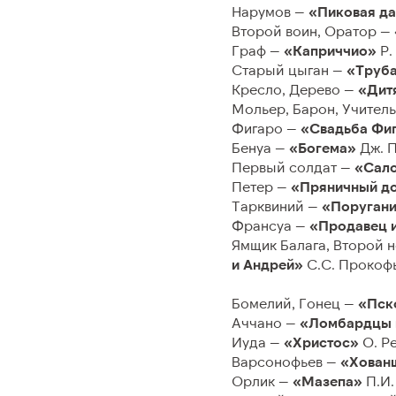
Нарумов —
«Пиковая д
Второй воин, Оратор —
Граф —
«Каприччио»
Р.
Старый цыган —
«Труб
Кресло, Дерево —
«Дит
Мольер, Барон, Учител
Фигаро —
«Свадьба Фи
Бенуа —
«Богема»
Дж. 
ПОСЕТИТЕЛЯМ
КОНТАК
Первый солдат —
«Сал
Петер —
«Пряничный дом
Тарквиний —
«Поругани
Правила приобретения билетов
Контакты
Франсуа —
«Продавец 
Ямщик Балага, Второй 
Правила возврата и переоформления
и Андрей»
С.С. Прокоф
билетов
Бомелий, Гонец —
«Пск
Правила посещения
Аччано —
«Ломбардцы в
Иуда —
«Христос»
О. Ре
Доступность
Варсонофьев —
«Хован
Орлик —
«Мазепа»
П.И.
Льготы