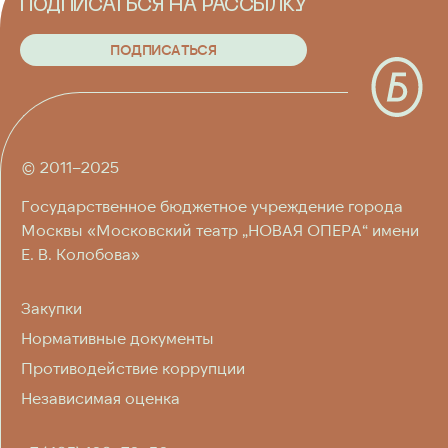
ПОДПИСАТЬСЯ НА РАССЫЛКУ
П
О
Д
П
И
С
А
Т
Ь
С
Я
П
О
Д
П
И
С
А
Т
Ь
С
Я
© 2011–2025
Государственное бюджетное учреждение города
Москвы «Московский театр „НОВАЯ ОПЕРА“ имени
Е. В. Колобова»
Закупки
Нормативные документы
Противодействие коррупции
Независимая оценка