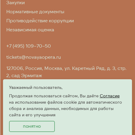
Закупки
Нормативные документы
Противодействие коррупции
Независимая оценка
+7 (495) 109–70–50
tickets@novayaopera.ru
127006, Россия, Москва, ул. Каретный Ряд, д. 3, стр.
2, cад Эрмитаж
Уважаемый пользователь,
Продолжая пользоваться сайтом, Вы даёте
Согласие
на использование файлов cookie для автоматического
Разработка сайта
сбора и анализа данных, необходимых для работы
сайта и его улучшения
Renaissance Art Group
П
О
Н
Я
Т
Н
О
П
О
Н
Я
Т
Н
О