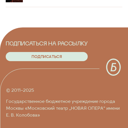
О ТЕАТРЕ
ЛИЦА ТЕАТРА
ПРЕСС-ЦЕНТР
ПОДПИСАТЬСЯ НА РАССЫЛКУ
ПОСЕТИТЕЛЯМ
П
О
Д
П
И
С
А
Т
Ь
С
Я
П
О
Д
П
И
С
А
Т
Ь
С
Я
КОНТАКТЫ
© 2011–2025
Государственное бюджетное учреждение города
Москвы «Московский театр „НОВАЯ ОПЕРА“ имени
Е. В. Колобова»