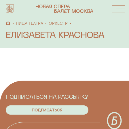
ЛИЦА ТЕАТРА
ОРКЕСТР
ЕЛИЗАВЕТА КРАСНОВА
АФИША
СПЕКТАКЛИ
АБОНЕМЕНТЫ
ОКНО
ПОДПИСАТЬСЯ НА РАССЫЛКУ
ФЕСТИВАЛИ
П
О
Д
П
И
С
А
Т
Ь
С
Я
И ПРОЕКТЫ
П
О
Д
П
И
С
А
Т
Ь
С
Я