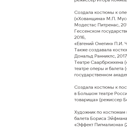
Создала костюмы к опе
(«Хованщина» М.П. Мусо
Модестас Питренас, 201
Гессенском государств
2016,
«Евгений Онегин» П.И. 
Также создавала костю
ПОСЕТИТЕЛЯМ
КОНТАК
Дональд Ранниклс, 2017
Театре Саарбрюккена (
театре оперы и балета 
Правила приобретения билетов
Контакты
государственном академ
Правила возврата и переоформления
билетов
Создала костюмы к пост
в Большом театре Росси
Правила посещения
товарища» (режиссер Б
Доступность
Художник по костюмам 
балета Бориса Эйфмана:
Льготы
«Эффект Пигмалиона» (20