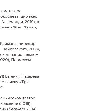
ком театре
рокофьева, дирижер
Аллеманди, 2019), в
я
ирижер Жолт Хамар,
 Раймана, дирижер
 Чайковского, 2018),
овском национальном
2020), Пермском
1) Евгения Писарева
к мюзиклу «Три
е.
демическом театре
йковский» (2016),
он» (
Requiem
, 2014).