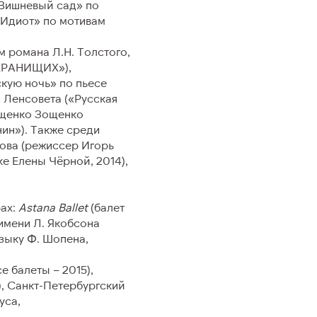
«Вишневый сад» по
«Идиот» по мотивам
тво
Новости
м романа Л.Н. Толстого,
СМИ о нас
ПЕРАНИЩИХ»),
кую ночь» по пьесе
Фото для прессы
 Ленсовета («Русская
Пресс-релизы
ощенко Зощенко
ин»). Также среди
хова (режиссер Игорь
е Елены Чёрной, 2014),
рах:
Astana Ballet
(балет
 имени Л. Якобсона
зыку Ф. Шопена,
е балеты – 2015),
), Санкт-Петербургский
уса,