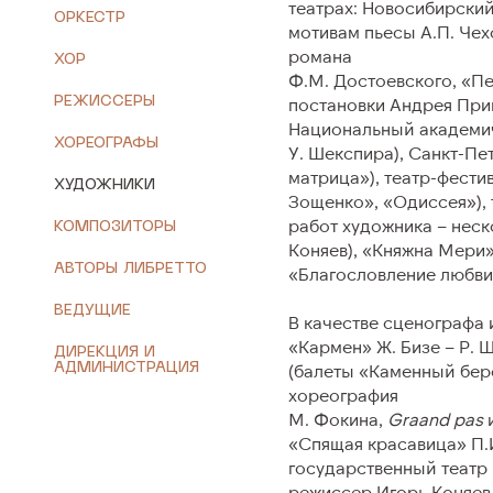
театрах: Новосибирски
ОРКЕСТР
мотивам пьесы А.П. Чех
Крещенский фестиваль в Новой
О театре
романа
ХОР
Опере – 2026
Ф.М. Достоевского, «Пе
Евгений К
РЕЖИССЕРЫ
постановки Андрея При
Национальный академиче
История
ХОРЕОГРАФЫ
У. Шекспира), Санкт-Пе
Сотрудни
матрица»), театр-фест
ХУДОЖНИКИ
Зощенко», «Одиссея»), 
Техничес
работ художника – неск
КОМПОЗИТОРЫ
Коняев), «Княжна Мери»
Документ
АВТОРЫ ЛИБРЕТТО
«Благословление любви»
ВЕДУЩИЕ
В качестве сценографа 
«Кармен» Ж. Бизе – Р. 
ДИРЕКЦИЯ И
АДМИНИСТРАЦИЯ
(балеты «Каменный бере
хореография
М. Фокина,
Graand pas
и
«Спящая красавица» П.И
государственный театр 
режиссер Игорь Коняев,