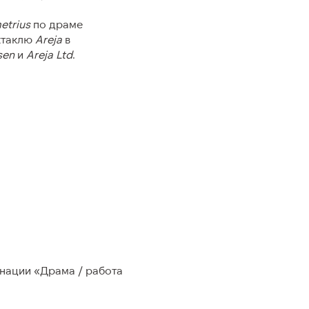
etrius
по драме
ктаклю
Areja
в
sen
и
Areja Ltd
.
нации «Драма / работа