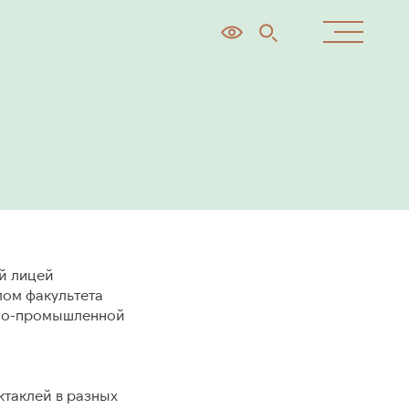
ОКНО
Программы
Онлайн-платформа
й лицей
лом факультета
нно-промышленной
ПРЕСС-ЦЕНТР
ктаклей в разных