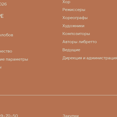
Хор
026
Режиссеры
РЕ
Хореографы
Художники
Композиторы
олобов
Авторы либретто
Ведущие
чество
Дирекция и администраци
кие параметры
ы
109–70–50
Закупки