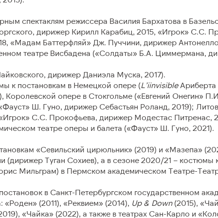
Авторы либретто
рным спектаклям режиссера Василия Бархатова в Базельс
Ведущие
ргского, дирижер Кирилл Карабиц, 2015, «Игрок» С.С. П
8, «Мадам Баттерфляй» Дж. Пуччини, дирижер Антонелло 
Дирекция и администраци
енном театре Висбадена («Солдаты» Б.А. Циммермана, д
Чайковского, дирижер Даниэла Муска, 2017).
мы к постановкам в Немецкой опере (
L’iinvisible
Ариберта
ТЫ
), Королевской опере в Стокгольме («Евгений Онегин» П.И.
«Фауст» Ш. Гуно, дирижер Себастьян Роланд, 2019); Лит
(«Игрок» С.С. Прокофьева, дирижер Модестас Питренас, 
 подразделений
ическом театре оперы и балета («Фауст» Ш. Гуно, 2021).
ановкам «Севильский цирюльник» (2019) и «Мазепа» (202
и (дирижер Туган Сохиев), а в сезоне 2020/21 – костюмы 
орис Мильграм) в Пермском академическом Театре-Театр
постановок в Санкт-Петербургском государственном ака
 «Роден» (2011), «Реквием» (2014),
Up & Down
(2015), «Ча
19), «Чайка» (2022), а также в театрах Сан-Карло и «Кол