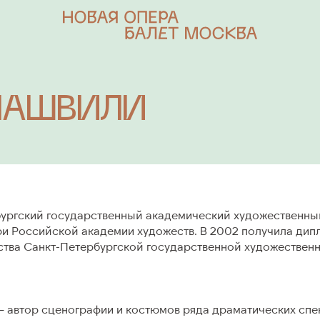
ЛАШВИЛИ
КЛИ
АБОНЕМЕНТЫ
Опера
Балет
Концерт
ургский государственный академический художественны
ри Российской академии художеств. В 2002 получила дип
ОКНО
ства Санкт-Петербургской государственной художестве
РЕ
ЛИЦА ТЕАТРА
 автор сценографии и костюмов ряда драматических спе