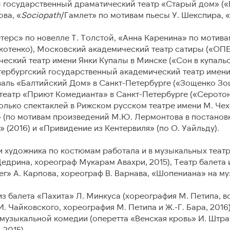
й государственный драматический театр «Старый дом» (
ова, «
Sociopath
/Гамлет» по мотивам пьесы У. Шекспира, 
Художественное руководс
терс» по новелле Т. Толстой, «Анна Каренина» по мотива
олобов
Дирижеры
котенко), Московский академический театр сатиры («О
ский театр имени Янки Купалы в Минске («Сон в купальс
Опера
тербургский государственный академический театр имени
чество
Балет Москва
иваль «Балтийский Дом» в Санкт-Петербурге («Зощенко З
театр «Приют Комедианта» в Санкт-Петербурге («Серотон
кие параметры
Оркестр
олько спектаклей в Рижском русском театре имени М. Че
 (по мотивам произведений М.Ю. Лермонтова в постановк
ы
Хор
 (2016) и «Привидение из Кентервиля» (по О. Уайльду).
Режиссеры
и художника по костюмам работала и в музыкальных теат
Щедрина, хореограф Мукарам Авахри, 2015), Театр балета
Хореографы
г» А. Карпова, хореограф В. Варнава, «Шопениана» на му
Художники
з балета «Пахита» Л. Минкуса (хореография М. Петипа, вс
. Чайковского, хореография М. Петипа и Ж.-Г. Бара, 2016
Композиторы
музыкальной комедии (оперетта «Венская кровь» И. Штра
 2015).