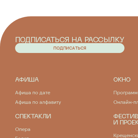
ПОДПИСАТЬСЯ НА РАССЫЛКУ
П
О
Д
П
И
С
А
Т
Ь
С
Я
П
О
Д
П
И
С
А
Т
Ь
С
Я
АФИША
ОКНО
Афиша по дате
Програм
Афиша по алфавиту
Онлайн-п
СПЕКТАКЛИ
ФЕСТИ
И ПРОЕ
Опера
Крещенски