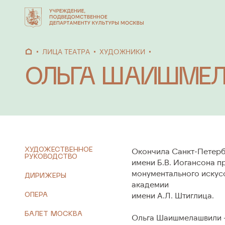
ЛИЦА ТЕАТРА
ХУДОЖНИКИ
ОЛЬГА ШАИШМЕ
АФИША
СПЕКТА
Афиша по дате
Опера
Афиша по алфавиту
Балет
Концерт
ХУДОЖЕСТВЕННОЕ
Окончила Санкт-Петерб
РУКОВОДСТВО
имени Б.В. Иогансона п
Архив
монументального искус
ДИРИЖЕРЫ
академии
ОПЕРА
имени А.Л. Штиглица.
ФЕСТИВАЛИ
И ПРОЕКТЫ
О ТЕАТ
БАЛЕТ МОСКВА
Ольга Шаишмелашвили –