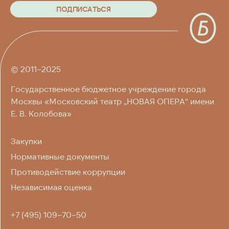
П
О
Д
П
И
С
А
Т
Ь
С
Я
П
О
Д
П
И
С
А
Т
Ь
С
Я
© 2011–2025
Государственное бюджетное учреждение города
Москвы «Московский театр „НОВАЯ ОПЕРА“ имени
Е. В. Колобова»
Закупки
Нормативные документы
Противодействие коррупции
Независимая оценка
+7 (495) 109–70–50