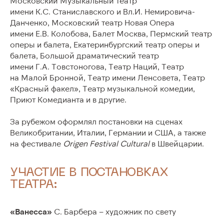
Московский Музыкальный театр
О ТЕАТРЕ
имени К.С. Станиславского и Вл.И. Немировича-
Данченко, Московский театр Новая Опера
ЛИЦА ТЕАТРА
имени Е.В. Колобова, Балет Москва, Пермский театр
оперы и балета, Екатеринбургский театр оперы и
балета, Большой драматический театр
ПРЕСС-ЦЕНТР
имени Г.А. Товстоногова, Театр Наций, Театр
на Малой Бронной, Театр имени Ленсовета, Театр
ПОСЕТИТЕЛЯМ
«Красный факел», Театр музыкальной комедии,
Приют Комедианта и в другие.
КОНТАКТЫ
За рубежом оформлял постановки на сценах
Великобритании, Италии, Германии и США, а также
на фестивале
Origen Festival Cultural
в Швейцарии.
УЧАСТИЕ В ПОСТАНОВКАХ
ТЕАТРА:
«Ванесса»
С. Барбера – художник по свету