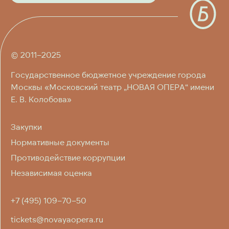
О ТЕАТРЕ
П
О
Д
П
И
С
А
Т
Ь
С
Я
ЛИЦА ТЕАТРА
© 2011–2025
ПРЕСС-ЦЕНТР
Государственное бюджетное учреждение города
ПОСЕТИТЕЛЯМ
Москвы «Московский театр „НОВАЯ ОПЕРА“ имени
Е. В. Колобова»
КОНТАКТЫ
Закупки
Нормативные документы
Противодействие коррупции
Независимая оценка
+7 (495) 109–70–50
tickets@novayaopera.ru