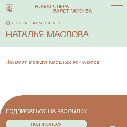
ЛИЦА ТЕАТРА
ХОР
НАТАЛЬЯ МАСЛОВА
АФИША
СПЕКТАКЛИ
Лауреат международных конкурсов
АБОНЕМЕНТЫ
ОКНО
ФЕСТИВАЛИ
ПОДПИСАТЬСЯ НА РАССЫЛКУ
И ПРОЕКТЫ
П
О
Д
П
И
С
А
Т
Ь
С
Я