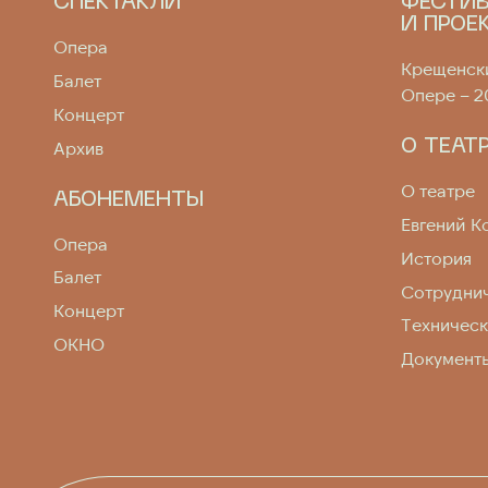
СПЕКТАКЛИ
ФЕСТИ
И ПРОЕ
Опера
Крещенски
Балет
Опере – 2
Концерт
О ТЕАТ
Архив
О театре
АБОНЕМЕНТЫ
Евгений К
Опера
История
Балет
Сотрудни
Концерт
Техничес
ОКНО
Документ