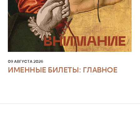
Художественное руководс
олобов
Дирижеры
Опера
чество
Балет Москва
09 АВГУСТА 2026
кие параметры
Оркестр
ИМЕННЫЕ БИЛЕТЫ: ГЛАВНОЕ
ы
Хор
Режиссеры
Хореографы
Художники
Композиторы