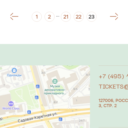
Авторы либретто
Ведущие
...
1
2
21
22
23
Дирекция и администраци
ТЫ
 подразделений
+7 (495)
TICKETS
127006, РОС
3, СТР. 2