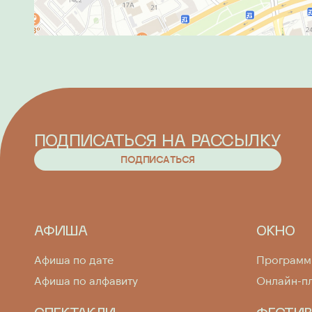
ПОДПИСАТЬСЯ НА РАССЫЛКУ
П
О
Д
П
И
С
А
Т
Ь
С
Я
П
О
Д
П
И
С
А
Т
Ь
С
Я
АФИША
ОКНО
Афиша по дате
Програм
Афиша по алфавиту
Онлайн-п