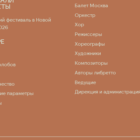
ВАЛИ
Балет Москва
КТЫ
Оркестр
й фестиваль в Новой
Хор
026
Режиссеры
РЕ
Хореографы
Художники
Композиторы
олобов
Авторы либретто
Ведущие
чество
Дирекция и администраци
кие параметры
ы