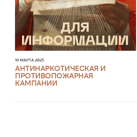
Крещенский фестиваль в Новой
О театре
Опере – 2026
Евгений К
История
Сотрудни
19 МАРТА 2025
Техничес
АНТИНАРКОТИЧЕСКАЯ И
ПРОТИВОПОЖАРНАЯ
Документ
КАМПАНИИ